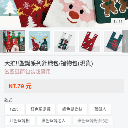
1
/
11
大推!!聖誕系列針織包/禮物包(現貨)
當聖誕節包裝超實用
NT.
79
元
款式
1225
紅色聖誕襪
綠色蝴蝶結
薑餅人
紅色聖誕樹
綠色聖誕老人
綠色聖誕樹