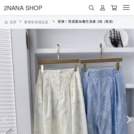
2NANA SHOP
很推！質感蕾絲雕花長褲-2色 (現貨)
首頁
雙娜穿搭選品區