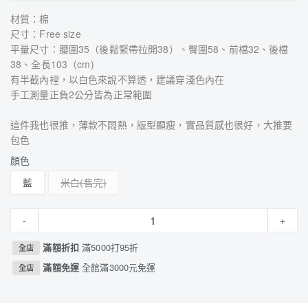
材質：棉
尺寸：Free size
平量尺寸：腰圍35（後鬆緊帶拉開38）、臀圍58、前檔32、後檔
38、全長103（cm)
有半截內裡，以白色來說不算透，建議穿淺色內在
手工測量正負2公分皆為正常範圍
這件我也很推，薄款不悶熱，版型顯瘦，實品質感也很好，大推要
包色
顏色
藍
米白
-
+
滿額折扣
滿5000打95折
全店
滿額免運
全館滿3000元免運
全店