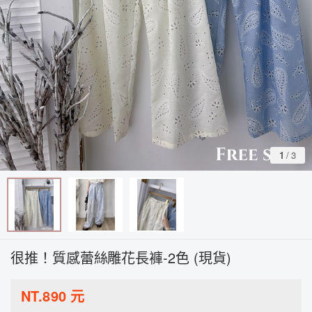
1
/
3
很推！質感蕾絲雕花長褲-2色 (現貨)
NT.
890
元