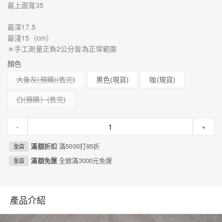
最上面寬35
最深17.5
最淺15（cm）
＊手工測量正負2公分皆為正常範圍
顏色
大象灰(預購)
黑色(現貨)
咖(現貨)
白(預購）
-
+
滿額折扣
滿5000打95折
全店
滿額免運
全館滿3000元免運
全店
產品介紹