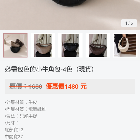
1
/
5
必需包色的小牛角包-4色（現貨）
原價：
1680
優惠價
1480
元
•外層材質：牛皮
•內層材質：聚酯纖維
•背法：只能手提
•尺寸：
底部寬12
中間寬27