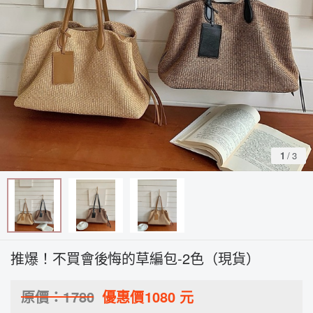
1
/
3
推爆！不買會後悔的草編包-2色（現貨）
原價：
1780
優惠價
1080
元