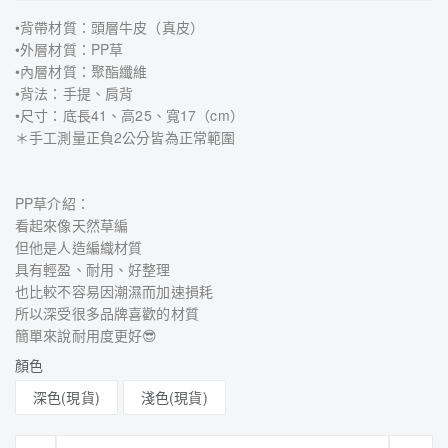
•背帶材質：頭層牛皮（真皮）
•外層材質：PP草
•內層材質：聚酯纖維
•背法：手提、肩背
•尺寸：底長41、高25、寬17（cm）
＊手工測量正負2公分皆為正常範圍
PP草介紹：
看起來像天然草編
但他是人造編織材質
具有輕盈、耐用、好整理
也比較不容易因潮濕而加速損耗
所以深受很多品牌喜歡的材質
簡單來說耐用度更好😎
顏色
深色(現貨)
淺色(現貨)