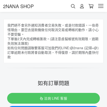
2NANA SHOP
我們絕不會另外通知消費者交易失敗，或是付款錯誤，一些奇
怪理由，要您去提款機做任何取消交易或轉帳的動作，請小心
不要受騙。
下單後2天內完成轉帳匯款。(請注意虛擬帳號有效期限，過期
失效無法匯款)
如有任何問題請聯繫客服可加我們的LINE:@2nana (記得+@)
訂單逾期未付款將會自動取消，不得復原，請於期限內盡快付
款
如有訂單問題
洽詢 LINE 客服